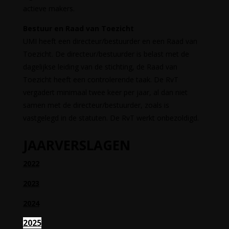
actieve makers.
Bestuur en Raad van Toezicht
UMI heeft een directeur/bestuurder en een Raad van
Toezicht. De directeur/bestuurder is belast met de
dagelijkse leiding van de stichting, de Raad van
Toezicht heeft een controlerende taak. De RvT
vergadert minimaal twee keer per jaar, al dan niet
samen met de directeur/bestuurder, zoals is
vastgelegd in de statuten. De RvT werkt onbezoldigd.
JAARVERSLAGEN
2022
2023
2024
2025