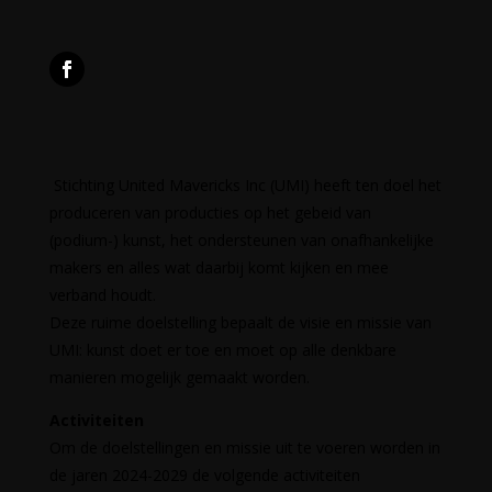
Stichting United Mavericks Inc (UMI) heeft ten doel het
produceren van producties op het gebeid van
(podium-) kunst, het ondersteunen van onafhankelijke
makers en alles wat daarbij komt kijken en mee
verband houdt.
Deze ruime doelstelling bepaalt de visie en missie van
UMI: kunst doet er toe en moet op alle denkbare
manieren mogelijk gemaakt worden.
Activiteiten
Om de doelstellingen en missie uit te voeren worden in
de jaren 2024-2029 de volgende activiteiten