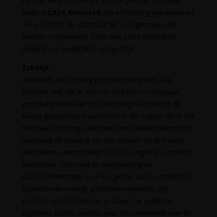
Een van de projecten die in deze periode op stapel
staan is
CASA Revisited.
Na vijfendertig jaar keren we
terug in CASA, de stadstaat die is uitgeroepen als
enclave in Nederland. Toen was CASA letterlijk de
afvalput van Nederland, nu figuurlijk.
Zakelijk
UMI heeft als stichting geen winstoogmerk. Dat
betekent niet dat er aan het eind van het boekjaar
geen batig saldo kan zijn. Een batig saldo zal op de
balans gereserveerd worden voor die makers die in het
boekjaar een batig saldo laten zien. Makers kunnen tot
maximaal de omvang van hun reserve op de balans
beschikken over middelen voor hun eigen projecten of
onderzoek. UMI voert de boekhouding en
salarisadministratie voor het geheel van de activiteiten.
Salarissen en overige arbeidsvoorwaarden zijn
conform de CAO Theater en Dans. De jaarlijkse
algemene kosten worden naar rato verrekend over de